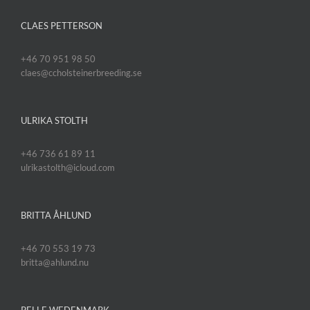
CLAES PETTERSON
+46 70 951 98 50
claes@ccholsteinerbreeding.se
ULRIKA STOLTH
+46 736 61 89 11
ulrikastolth@icloud.com
BRITTA ÅHLUND
+46 70 553 19 73
britta@ahlund.nu
PELLE WEDENMARK